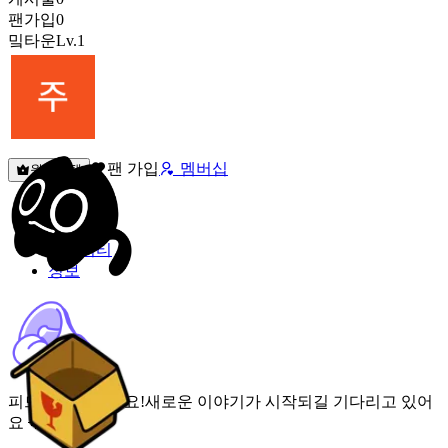
팬가입
0
밐타운
Lv.1
팬 가입
멤버십
원픽선택
밐타운
피드
커뮤니티
정보
피드가 비어있어요!
새로운 이야기가 시작되길 기다리고 있어
요 🌟