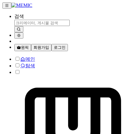
검색
원픽
회원가입
로그인
메인
탐색