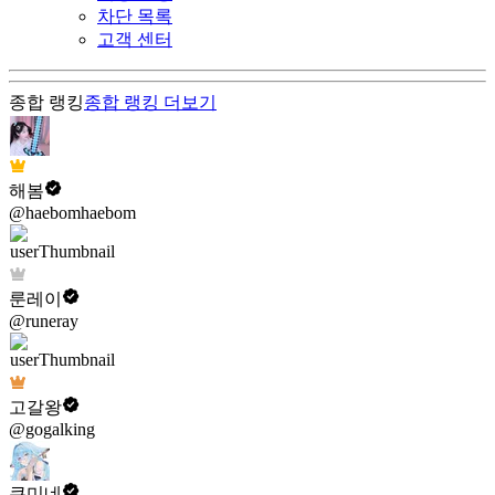
차단 목록
고객 센터
종합 랭킹
종합 랭킹
더보기
해봄
@haebomhaebom
룬레이
@runeray
고갈왕
@gogalking
쿠미네