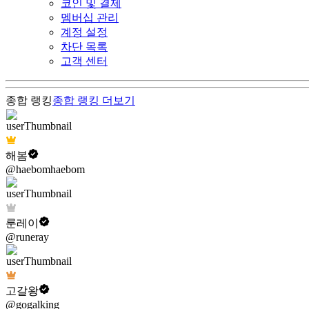
코인 및 결제
멤버십 관리
계정 설정
차단 목록
고객 센터
종합 랭킹
종합 랭킹
더보기
해봄
@haebomhaebom
룬레이
@runeray
고갈왕
@gogalking