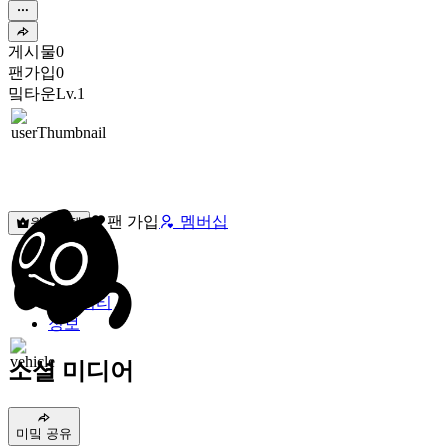
게시물
0
팬가입
0
밐타운
Lv.1
팬 가입
멤버십
원픽선택
밐타운
피드
커뮤니티
정보
소셜 미디어
미밐 공유