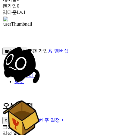
팬가입
0
밐타운
Lv.1
팬 가입
멤버십
원픽선택
밐타운
피드
커뮤니티
정보
오늘 일정
이번 주 일정
이번 주 일정
8월 6일 [목]
일정 없음