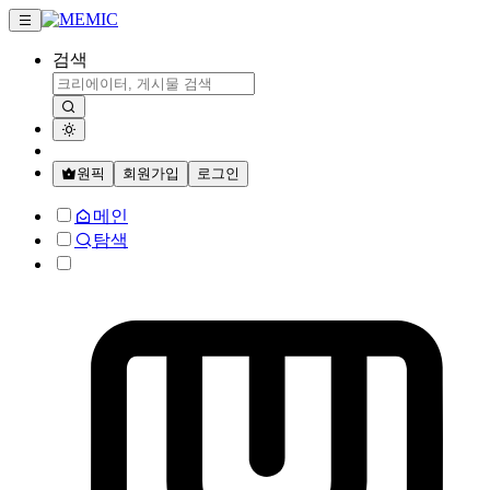
검색
원픽
회원가입
로그인
메인
탐색