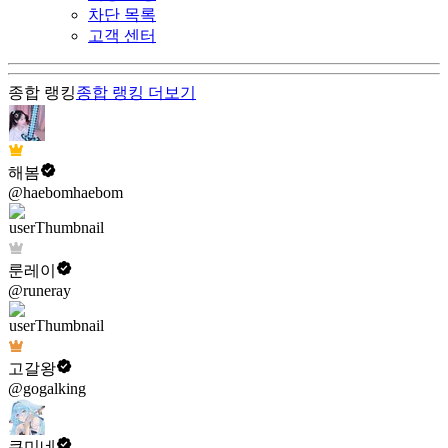
차단 목록
고객 센터
종합 랭킹
종합 랭킹
더보기
해봄
@haebomhaebom
룬레이
@runeray
고갈왕
@gogalking
쿠미네