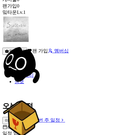
팬가입
0
밐타운
Lv.1
팬 가입
멤버십
원픽선택
밐타운
피드
커뮤니티
정보
오늘 일정
이번 주 일정
이번 주 일정
8월 6일 [목]
일정 없음