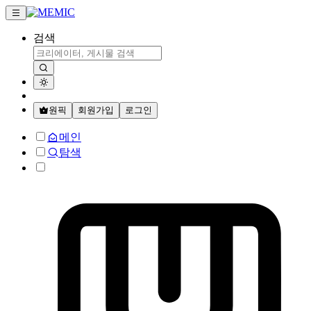
검색
원픽
회원가입
로그인
메인
탐색