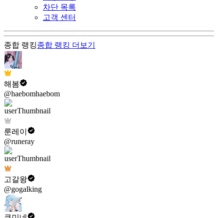
차단 목록
고객 센터
종합 랭킹
종합 랭킹
더보기
해봄
@haebomhaebom
룬레이
@runeray
고갈왕
@gogalking
쿠미네