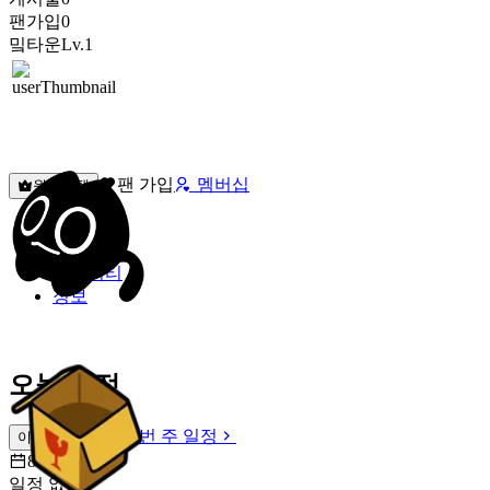
팬가입
0
밐타운
Lv.1
팬 가입
멤버십
원픽선택
밐타운
피드
커뮤니티
정보
오늘 일정
이번 주 일정
이번 주 일정
8월 9일 [일]
일정 없음