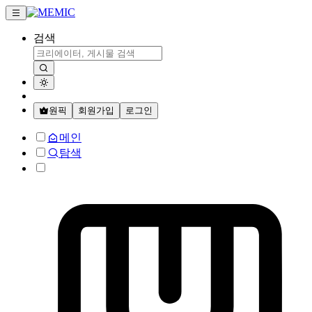
검색
원픽
회원가입
로그인
메인
탐색