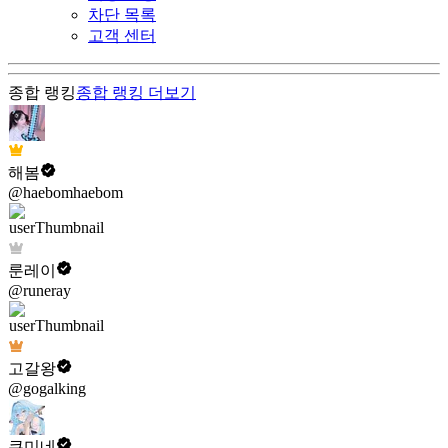
차단 목록
고객 센터
종합 랭킹
종합 랭킹
더보기
해봄
@haebomhaebom
룬레이
@runeray
고갈왕
@gogalking
쿠미네