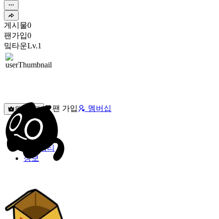
게시물
0
팬가입
0
밐타운
Lv.1
팬 가입
멤버십
원픽선택
밐타운
피드
커뮤니티
정보