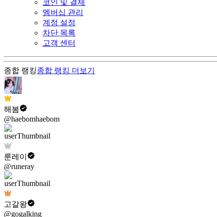
코인 및 결제
멤버십 관리
계정 설정
차단 목록
고객 센터
종합 랭킹
종합 랭킹
더보기
해봄
@haebomhaebom
룬레이
@runeray
고갈왕
@gogalking