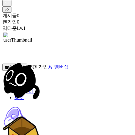
게시물
0
팬가입
0
밐타운
Lv.1
팬 가입
멤버십
원픽선택
밐타운
피드
커뮤니티
정보