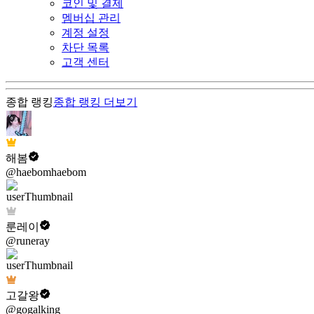
코인 및 결제
멤버십 관리
계정 설정
차단 목록
고객 센터
종합 랭킹
종합 랭킹
더보기
해봄
@haebomhaebom
룬레이
@runeray
고갈왕
@gogalking