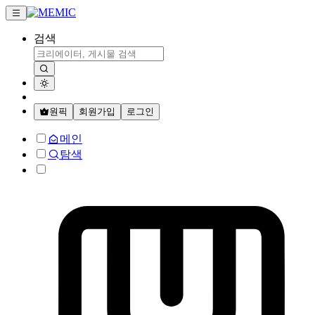
검색
원픽
회원가입
로그인
메인
탐색