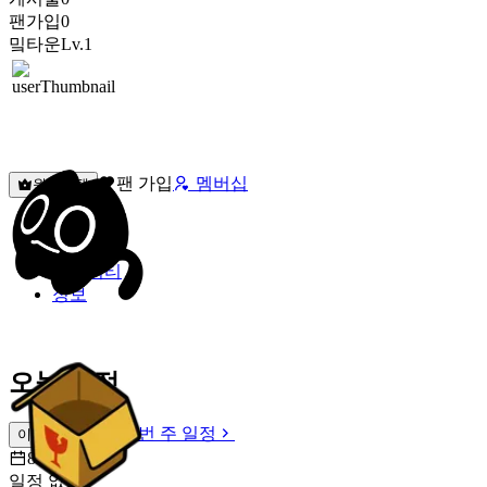
팬가입
0
밐타운
Lv.1
팬 가입
멤버십
원픽선택
밐타운
피드
커뮤니티
정보
오늘 일정
이번 주 일정
이번 주 일정
8월 9일 [일]
일정 없음