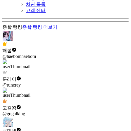
차단 목록
고객 센터
종합 랭킹
종합 랭킹
더보기
해봄
@haebomhaebom
룬레이
@runeray
고갈왕
@gogalking
쿠미네