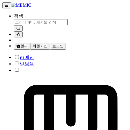
검색
원픽
회원가입
로그인
메인
탐색