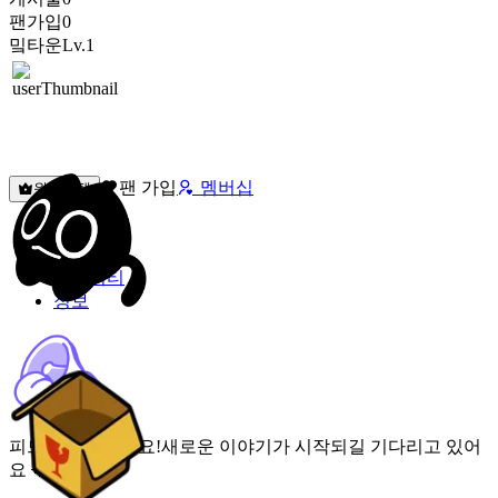
팬가입
0
밐타운
Lv.1
팬 가입
멤버십
원픽선택
밐타운
피드
커뮤니티
정보
피드가 비어있어요!
새로운 이야기가 시작되길 기다리고 있어
요 🌟