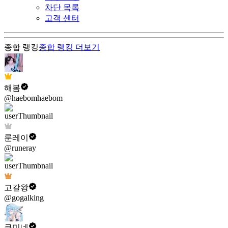
차단 목록
고객 센터
종합 랭킹
종합 랭킹
더보기
해봄
@haebomhaebom
룬레이
@runeray
고갈왕
@gogalking
쿠미네