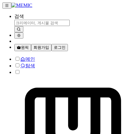
검색
원픽
회원가입
로그인
메인
탐색