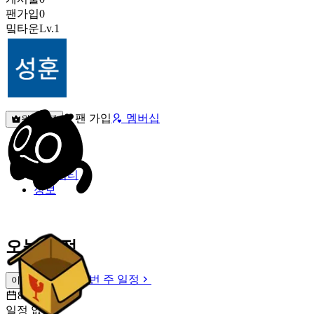
팬가입
0
밐타운
Lv.1
팬 가입
멤버십
원픽선택
밐타운
피드
커뮤니티
정보
오늘 일정
이번 주 일정
이번 주 일정
8월 8일 [토]
일정 없음