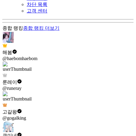
차단 목록
고객 센터
종합 랭킹
종합 랭킹
더보기
해봄
@haebomhaebom
룬레이
@runeray
고갈왕
@gogalking
쿠미네