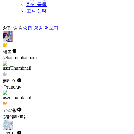
차단 목록
고객 센터
종합 랭킹
종합 랭킹
더보기
해봄
@haebomhaebom
룬레이
@runeray
고갈왕
@gogalking
쿠미네