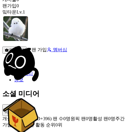
팬가입
0
밐타운
Lv.1
팬 가입
멤버십
원픽선택
밐타운
피드
커뮤니티
정보
소셜 미디어
미밐 공유
개설
2025.07.07 (D+396)
팬 수
0명
원픽 팬
0명
활성 팬
0명
주간
가입 팬
0명
주간 활동 순위
0위