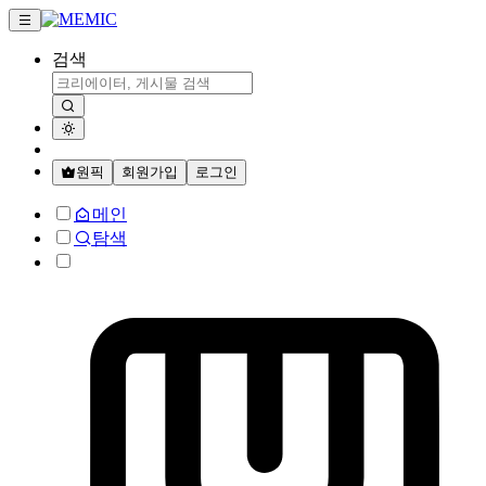
검색
원픽
회원가입
로그인
메인
탐색