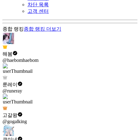
차단 목록
고객 센터
종합 랭킹
종합 랭킹
더보기
해봄
@haebomhaebom
룬레이
@runeray
고갈왕
@gogalking
쿠미네