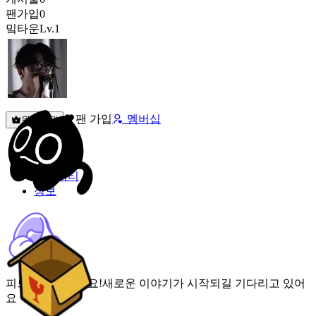
팬가입
0
밐타운
Lv.1
팬 가입
멤버십
원픽선택
밐타운
피드
커뮤니티
정보
피드가 비어있어요!
새로운 이야기가 시작되길 기다리고 있어
요 🌟