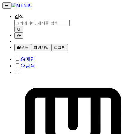
검색
원픽
회원가입
로그인
메인
탐색