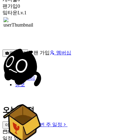
팬가입
0
밐타운
Lv.1
팬 가입
멤버십
원픽선택
밐타운
피드
커뮤니티
정보
오늘 일정
이번 주 일정
이번 주 일정
8월 9일 [일]
일정 없음