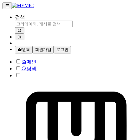
검색
원픽
회원가입
로그인
메인
탐색