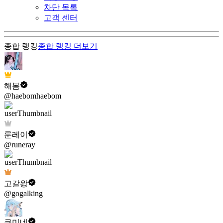
차단 목록
고객 센터
종합 랭킹
종합 랭킹
더보기
해봄
@haebomhaebom
룬레이
@runeray
고갈왕
@gogalking
쿠미네