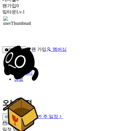
팬가입
0
밐타운
Lv.1
팬 가입
멤버십
원픽선택
밐타운
피드
커뮤니티
정보
오늘 일정
이번 주 일정
이번 주 일정
8월 8일 [토]
일정 없음