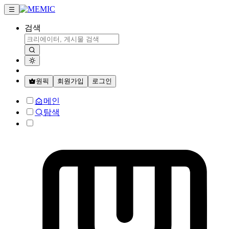
검색
원픽
회원가입
로그인
메인
탐색