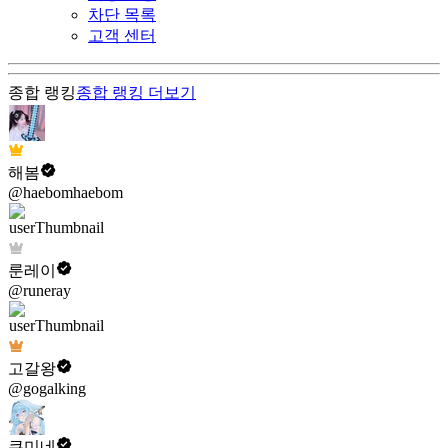
차단 목록
고객 센터
종합 랭킹
종합 랭킹
더보기
해봄
@haebomhaebom
룬레이
@runeray
고갈왕
@gogalking
쿠미네