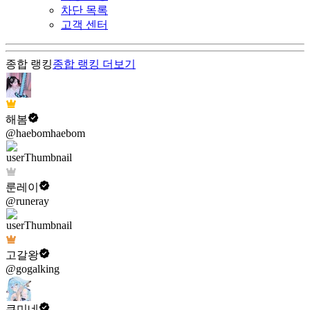
차단 목록
고객 센터
종합 랭킹
종합 랭킹
더보기
해봄
@haebomhaebom
룬레이
@runeray
고갈왕
@gogalking
쿠미네