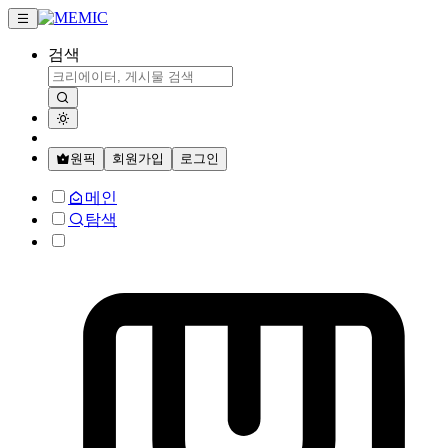
검색
원픽
회원가입
로그인
메인
탐색