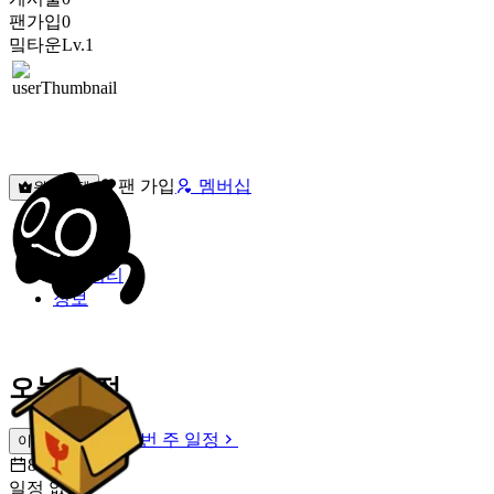
팬가입
0
밐타운
Lv.1
팬 가입
멤버십
원픽선택
밐타운
피드
커뮤니티
정보
오늘 일정
이번 주 일정
이번 주 일정
8월 9일 [일]
일정 없음