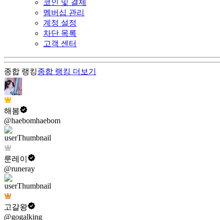
코인 및 결제
멤버십 관리
계정 설정
차단 목록
고객 센터
종합 랭킹
종합 랭킹
더보기
해봄
@haebomhaebom
룬레이
@runeray
고갈왕
@gogalking