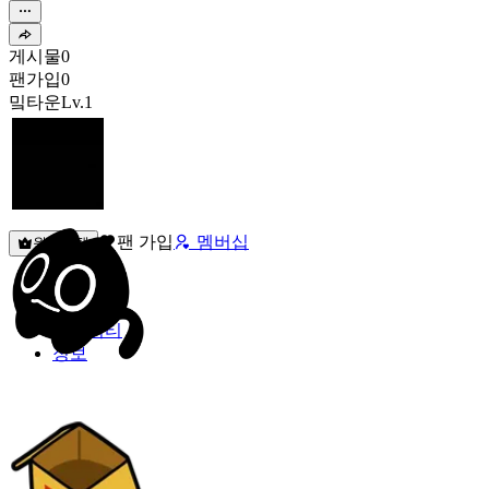
게시물
0
팬가입
0
밐타운
Lv.1
팬 가입
멤버십
원픽선택
밐타운
피드
커뮤니티
정보