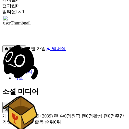
팬가입
0
밐타운
Lv.1
팬 가입
멤버십
원픽선택
밐타운
피드
커뮤니티
정보
소셜 미디어
미밐 공유
개설
2021.01.06 (D+2039)
팬 수
0명
원픽 팬
0명
활성 팬
0명
주간
가입 팬
0명
주간 활동 순위
0위