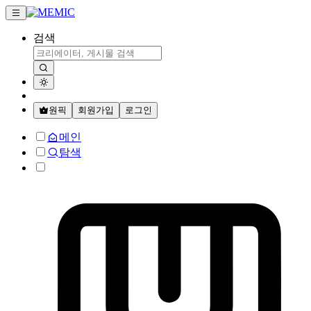
검색
원픽
회원가입
로그인
메인
탐색