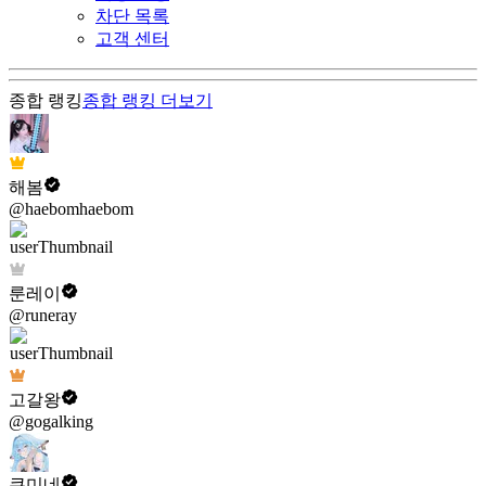
차단 목록
고객 센터
종합 랭킹
종합 랭킹
더보기
해봄
@haebomhaebom
룬레이
@runeray
고갈왕
@gogalking
쿠미네