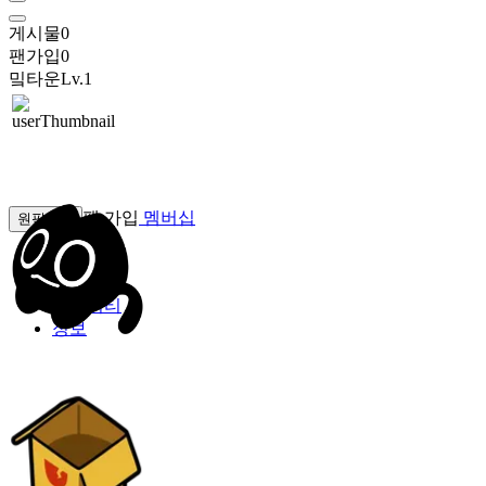
게시물
0
팬가입
0
밐타운
Lv.1
팬 가입
멤버십
원픽선택
밐타운
피드
커뮤니티
정보