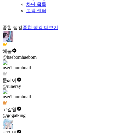
차단 목록
고객 센터
종합 랭킹
종합 랭킹
더보기
해봄
@haebomhaebom
룬레이
@runeray
고갈왕
@gogalking
쿠미네