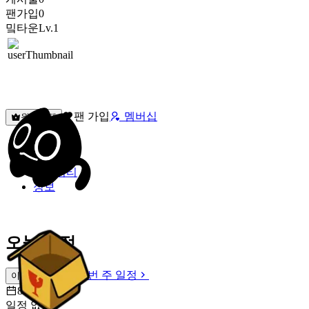
팬가입
0
밐타운
Lv.1
팬 가입
멤버십
원픽선택
밐타운
피드
커뮤니티
정보
오늘 일정
이번 주 일정
이번 주 일정
8월 8일 [토]
일정 없음