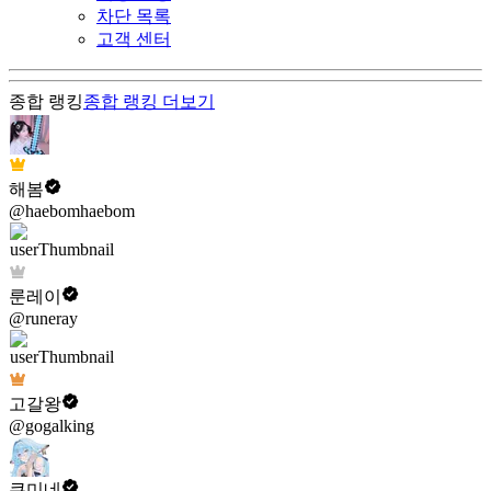
차단 목록
고객 센터
종합 랭킹
종합 랭킹
더보기
해봄
@haebomhaebom
룬레이
@runeray
고갈왕
@gogalking
쿠미네