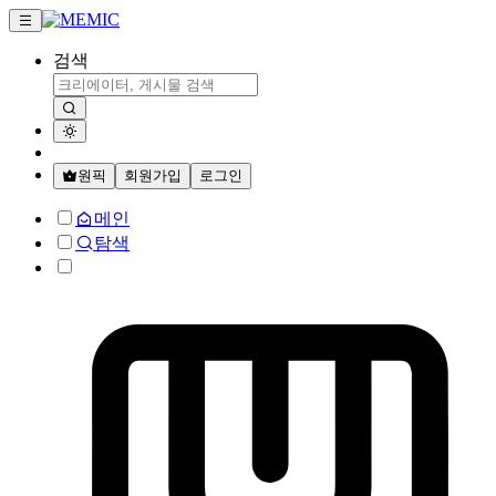
검색
원픽
회원가입
로그인
메인
탐색