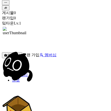
게시물
0
팬가입
0
밐타운
Lv.1
팬 가입
멤버십
원픽선택
밐타운
피드
커뮤니티
정보