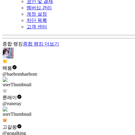
코인 및 결제
멤버십 관리
계정 설정
차단 목록
고객 센터
종합 랭킹
종합 랭킹
더보기
해봄
@haebomhaebom
룬레이
@runeray
고갈왕
@gogalking