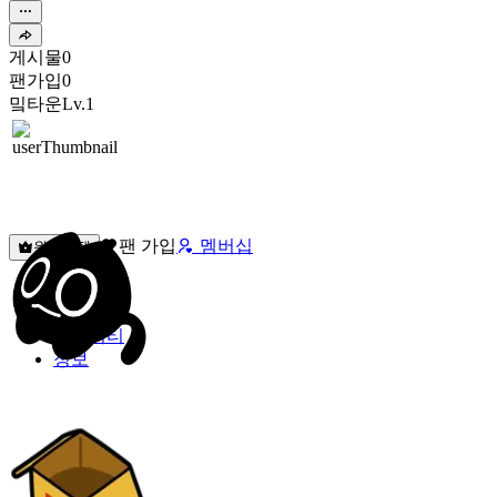
게시물
0
팬가입
0
밐타운
Lv.1
팬 가입
멤버십
원픽선택
밐타운
피드
커뮤니티
정보