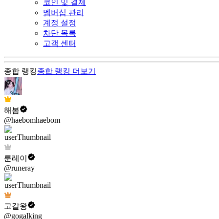
코인 및 결제
멤버십 관리
계정 설정
차단 목록
고객 센터
종합 랭킹
종합 랭킹
더보기
해봄
@haebomhaebom
룬레이
@runeray
고갈왕
@gogalking