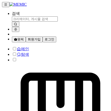
검색
원픽
회원가입
로그인
메인
탐색