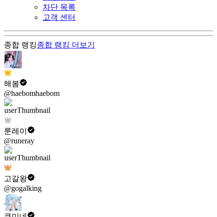
차단 목록
고객 센터
종합 랭킹
종합 랭킹
더보기
해봄
@haebomhaebom
룬레이
@runeray
고갈왕
@gogalking
쿠미네