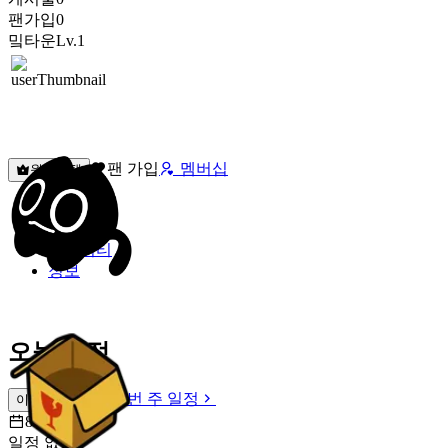
팬가입
0
밐타운
Lv.1
팬 가입
멤버십
원픽선택
밐타운
피드
커뮤니티
정보
오늘 일정
이번 주 일정
이번 주 일정
8월 9일 [일]
일정 없음