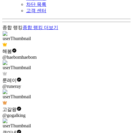
차단 목록
고객 센터
종합 랭킹
종합 랭킹
더보기
해봄
@haebomhaebom
룬레이
@runeray
고갈왕
@gogalking
쿠미네