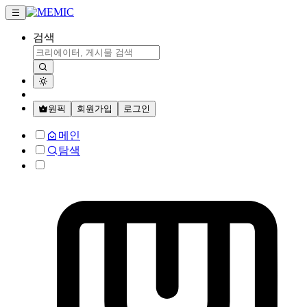
검색
원픽
회원가입
로그인
메인
탐색