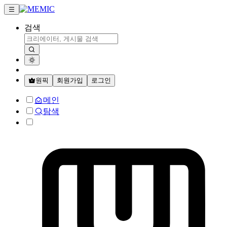
검색
원픽
회원가입
로그인
메인
탐색