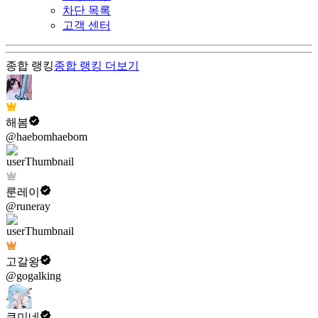
차단 목록
고객 센터
종합 랭킹
종합 랭킹
더보기
해봄
@haebomhaebom
룬레이
@runeray
고갈왕
@gogalking
쿠미네