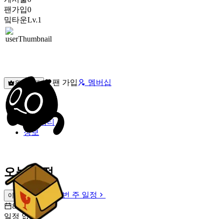
팬가입
0
밐타운
Lv.1
팬 가입
멤버십
원픽선택
밐타운
피드
커뮤니티
정보
오늘 일정
이번 주 일정
이번 주 일정
8월 7일 [금]
일정 없음