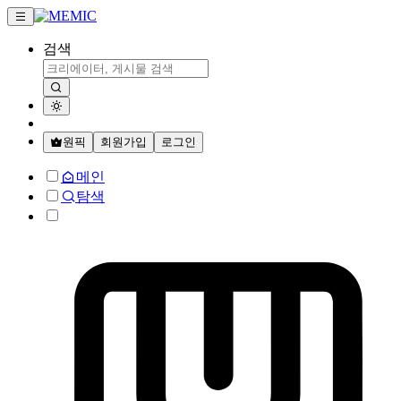
검색
원픽
회원가입
로그인
메인
탐색