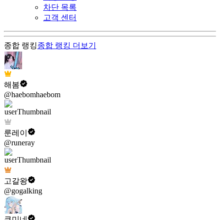
차단 목록
고객 센터
종합 랭킹
종합 랭킹
더보기
해봄
@haebomhaebom
룬레이
@runeray
고갈왕
@gogalking
쿠미네