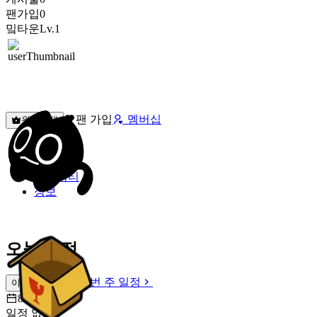
팬가입
0
밐타운
Lv.1
팬 가입
멤버십
원픽선택
밐타운
피드
커뮤니티
정보
오늘 일정
이번 주 일정
이번 주 일정
8월 8일 [토]
일정 없음