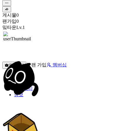
게시물
0
팬가입
0
밐타운
Lv.1
팬 가입
멤버십
원픽선택
밐타운
피드
커뮤니티
정보