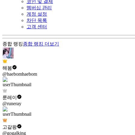
코인 및 결제
멤버십 관리
계정 설정
차단 목록
고객 센터
종합 랭킹
종합 랭킹
더보기
해봄
@haebomhaebom
룬레이
@runeray
고갈왕
@gogalking