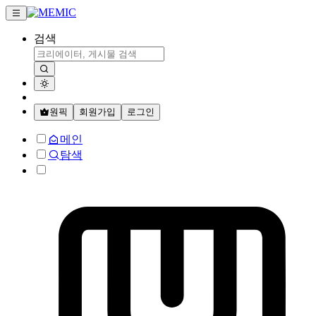
검색
원픽
회원가입
로그인
메인
탐색