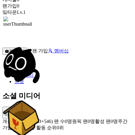
팬가입
0
밐타운
Lv.1
팬 가입
멤버십
원픽선택
밐타운
피드
커뮤니티
정보
소셜 미디어
미밐 공유
개설
2025.02.09 (D+546)
팬 수
0명
원픽 팬
0명
활성 팬
0명
주간
가입 팬
0명
주간 활동 순위
0위