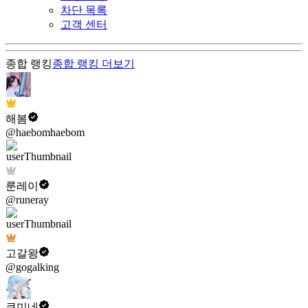
차단 목록
고객 센터
종합 랭킹
종합 랭킹
더보기
해봄
@haebomhaebom
룬레이
@runeray
고갈왕
@gogalking
쿠미네