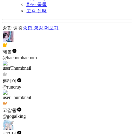
차단 목록
고객 센터
종합 랭킹
종합 랭킹
더보기
해봄
@haebomhaebom
룬레이
@runeray
고갈왕
@gogalking
쿠미네