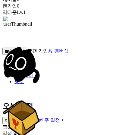
팬가입
0
밐타운
Lv.1
팬 가입
멤버십
원픽선택
밐타운
피드
커뮤니티
정보
오늘 일정
이번 주 일정
이번 주 일정
8월 8일 [토]
일정 없음