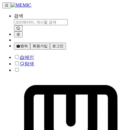
검색
원픽
회원가입
로그인
메인
탐색