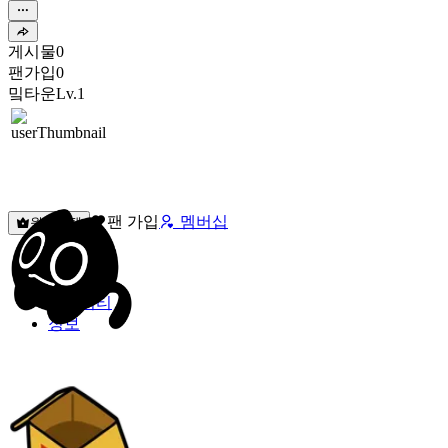
게시물
0
팬가입
0
밐타운
Lv.1
팬 가입
멤버십
원픽선택
밐타운
피드
커뮤니티
정보