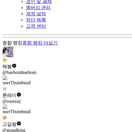
코인 및 결제
멤버십 관리
계정 설정
차단 목록
고객 센터
종합 랭킹
종합 랭킹
더보기
해봄
@haebomhaebom
룬레이
@runeray
고갈왕
@gogalking