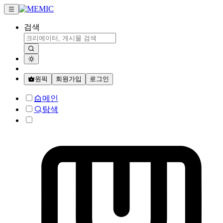
검색
원픽
회원가입
로그인
메인
탐색