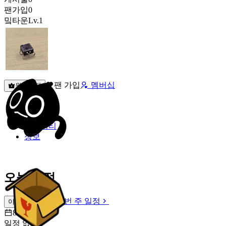
팬가입
0
밐타운
Lv.1
팬 가입
멤버십
원픽선택
밐타운
피드
커뮤니티
정보
오늘 일정
이번 주 일정
이번 주 일정
8월 8일 [토]
일정 없음