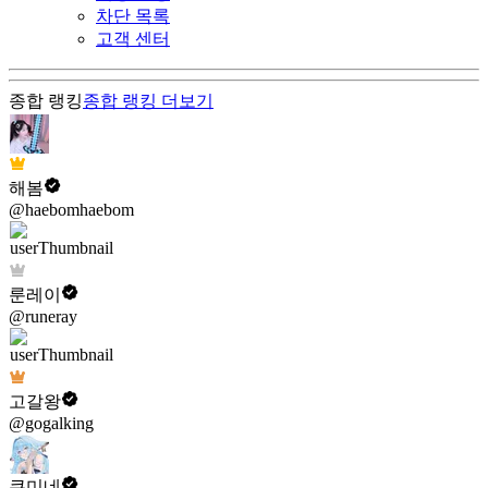
차단 목록
고객 센터
종합 랭킹
종합 랭킹
더보기
해봄
@haebomhaebom
룬레이
@runeray
고갈왕
@gogalking
쿠미네