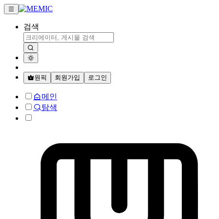
검색
원픽
회원가입
로그인
메인
탐색