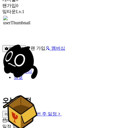
팬가입
0
밐타운
Lv.1
팬 가입
멤버십
원픽선택
밐타운
피드
커뮤니티
정보
오늘 일정
이번 주 일정
이번 주 일정
8월 9일 [일]
일정 없음