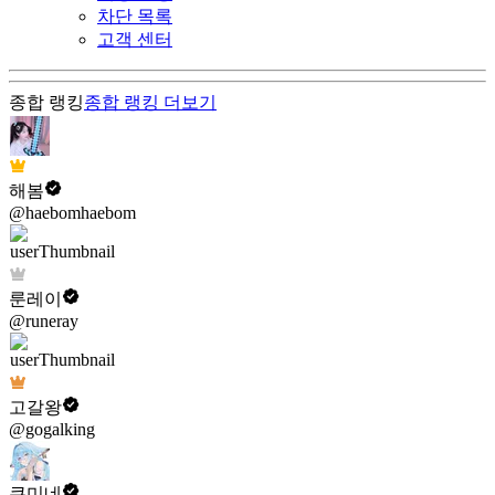
차단 목록
고객 센터
종합 랭킹
종합 랭킹
더보기
해봄
@haebomhaebom
룬레이
@runeray
고갈왕
@gogalking
쿠미네