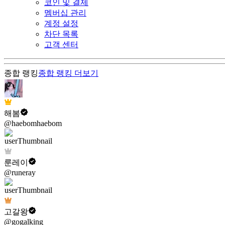
코인 및 결제
멤버십 관리
계정 설정
차단 목록
고객 센터
종합 랭킹
종합 랭킹
더보기
해봄
@haebomhaebom
룬레이
@runeray
고갈왕
@gogalking