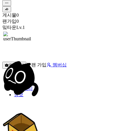
게시물
0
팬가입
0
밐타운
Lv.1
팬 가입
멤버십
원픽선택
밐타운
피드
커뮤니티
정보