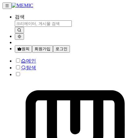
검색
원픽
회원가입
로그인
메인
탐색