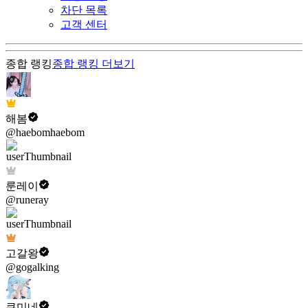
차단 목록
고객 센터
종합 랭킹
종합 랭킹
더보기
해봄
@haebomhaebom
룬레이
@runeray
고갈왕
@gogalking
쿠미네