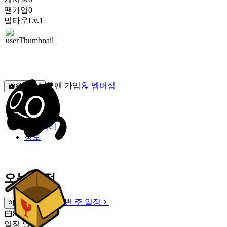
팬가입
0
밐타운
Lv.1
팬 가입
멤버십
원픽선택
밐타운
피드
커뮤니티
정보
오늘 일정
이번 주 일정
이번 주 일정
8월 8일 [토]
일정 없음