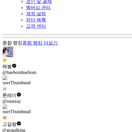
코인 및 결제
멤버십 관리
계정 설정
차단 목록
고객 센터
종합 랭킹
종합 랭킹
더보기
해봄
@haebomhaebom
룬레이
@runeray
고갈왕
@gogalking