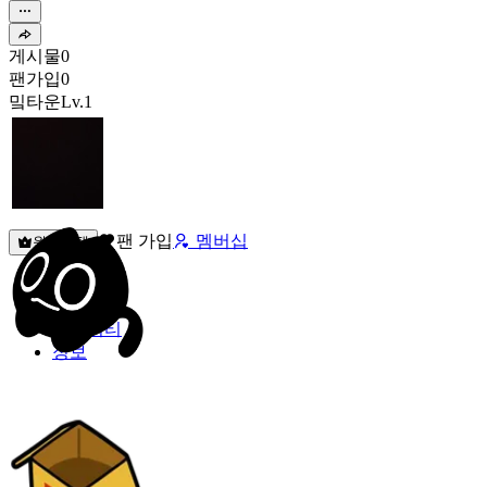
게시물
0
팬가입
0
밐타운
Lv.1
팬 가입
멤버십
원픽선택
밐타운
피드
커뮤니티
정보