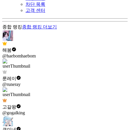
차단 목록
고객 센터
종합 랭킹
종합 랭킹
더보기
해봄
@haebomhaebom
룬레이
@runeray
고갈왕
@gogalking
쿠미네