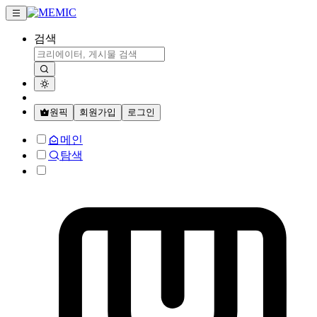
검색
원픽
회원가입
로그인
메인
탐색