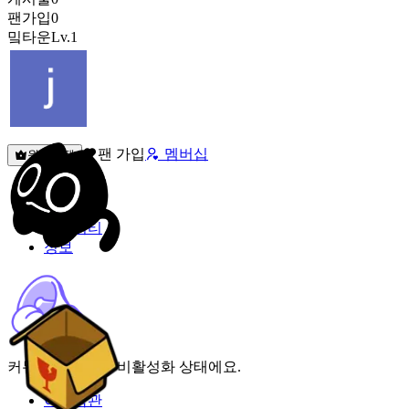
팬가입
0
밐타운
Lv.1
팬 가입
멤버십
원픽선택
밐타운
피드
커뮤니티
정보
커뮤니티 기능이 비활성화 상태에요.
이용약관