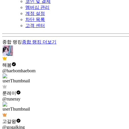
코인 및 결제
멤버십 관리
계정 설정
차단 목록
고객 센터
종합 랭킹
종합 랭킹
더보기
해봄
@haebomhaebom
룬레이
@runeray
고갈왕
@gogalking