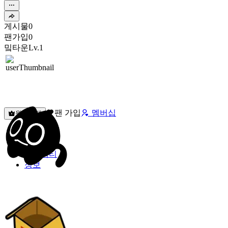
게시물
0
팬가입
0
밐타운
Lv.1
팬 가입
멤버십
원픽선택
밐타운
피드
커뮤니티
정보