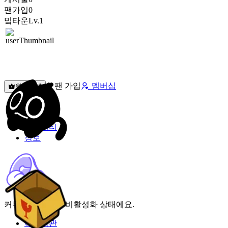
팬가입
0
밐타운
Lv.1
팬 가입
멤버십
원픽선택
밐타운
피드
커뮤니티
정보
커뮤니티 기능이 비활성화 상태에요.
이용약관