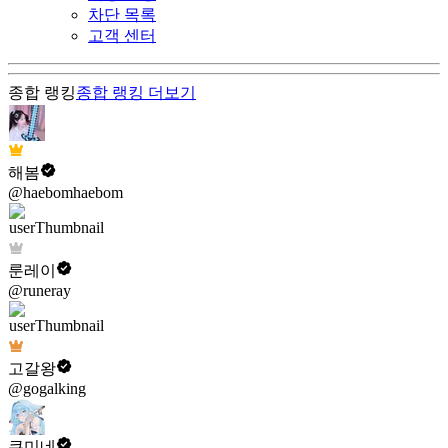
차단 목록
고객 센터
종합 랭킹
종합 랭킹
더보기
해봄
@haebomhaebom
룬레이
@runeray
고갈왕
@gogalking
쿠미네