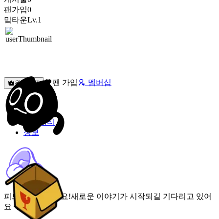
팬가입
0
밐타운
Lv.1
팬 가입
멤버십
원픽선택
밐타운
피드
커뮤니티
정보
피드가 비어있어요!
새로운 이야기가 시작되길 기다리고 있어
요 🌟