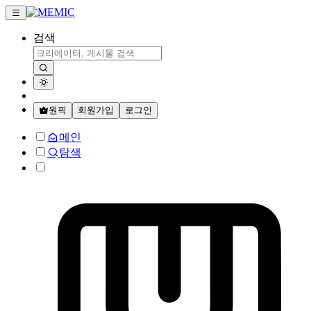
검색
원픽
회원가입
로그인
메인
탐색