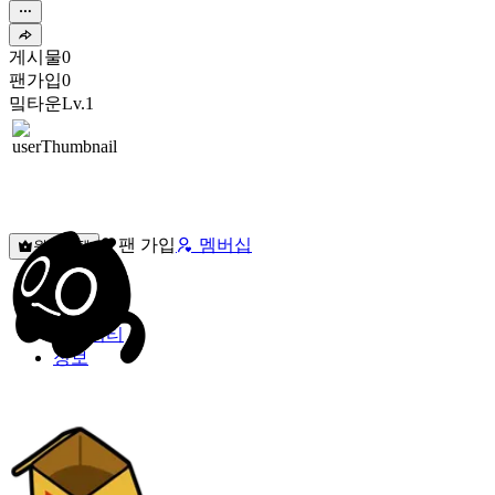
게시물
0
팬가입
0
밐타운
Lv.1
팬 가입
멤버십
원픽선택
밐타운
피드
커뮤니티
정보