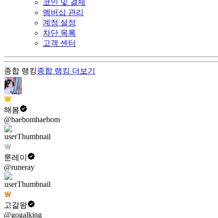
코인 및 결제
멤버십 관리
계정 설정
차단 목록
고객 센터
종합 랭킹
종합 랭킹
더보기
해봄
@haebomhaebom
룬레이
@runeray
고갈왕
@gogalking