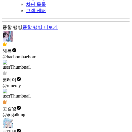
차단 목록
고객 센터
종합 랭킹
종합 랭킹
더보기
해봄
@haebomhaebom
룬레이
@runeray
고갈왕
@gogalking
쿠미네