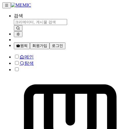
검색
원픽
회원가입
로그인
메인
탐색