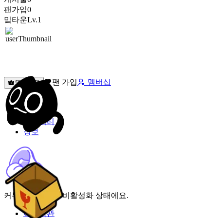
팬가입
0
밐타운
Lv.1
팬 가입
멤버십
원픽선택
밐타운
피드
커뮤니티
정보
커뮤니티 기능이 비활성화 상태에요.
이용약관