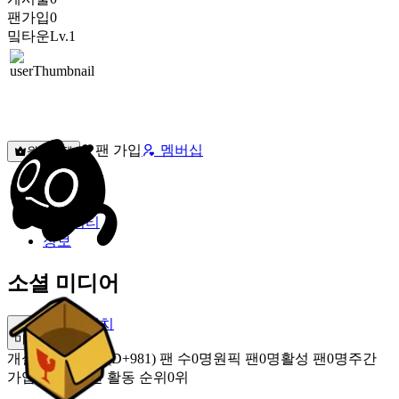
팬가입
0
밐타운
Lv.1
팬 가입
멤버십
원픽선택
밐타운
피드
커뮤니티
정보
소셜 미디어
트위치
미밐 공유
개설
2023.11.29 (D+981)
팬 수
0명
원픽 팬
0명
활성 팬
0명
주간
가입 팬
0명
주간 활동 순위
0위