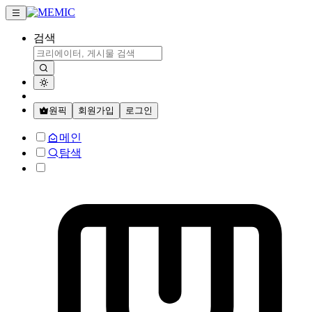
검색
원픽
회원가입
로그인
메인
탐색