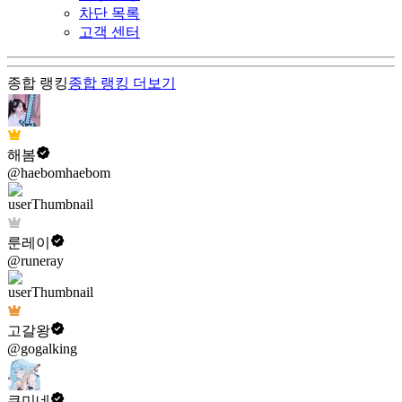
차단 목록
고객 센터
종합 랭킹
종합 랭킹
더보기
해봄
@haebomhaebom
룬레이
@runeray
고갈왕
@gogalking
쿠미네