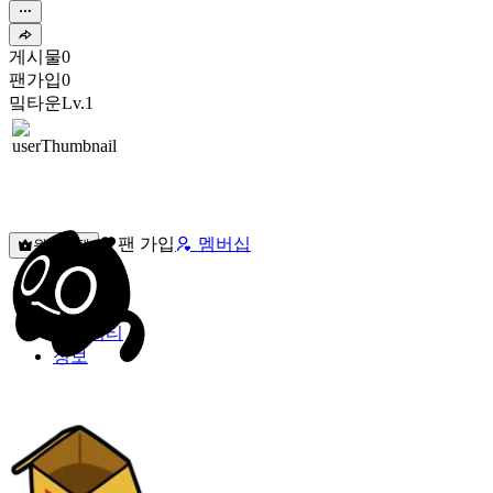
게시물
0
팬가입
0
밐타운
Lv.1
팬 가입
멤버십
원픽선택
밐타운
피드
커뮤니티
정보