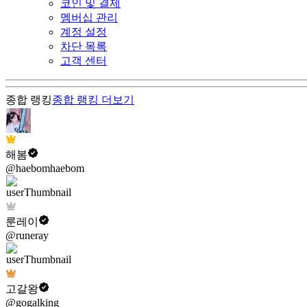
코인 및 결제
멤버십 관리
계정 설정
차단 목록
고객 센터
종합 랭킹
종합 랭킹
더보기
해봄
@haebomhaebom
룬레이
@runeray
고갈왕
@gogalking