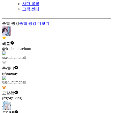
차단 목록
고객 센터
종합 랭킹
종합 랭킹
더보기
해봄
@haebomhaebom
룬레이
@runeray
고갈왕
@gogalking
쿠미네