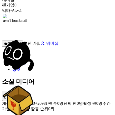
팬가입
0
밐타운
Lv.1
팬 가입
멤버십
원픽선택
밐타운
피드
커뮤니티
정보
소셜 미디어
미밐 공유
개설
2020.11.08 (D+2098)
팬 수
0명
원픽 팬
0명
활성 팬
0명
주간
가입 팬
0명
주간 활동 순위
0위