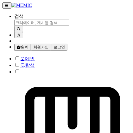
검색
원픽
회원가입
로그인
메인
탐색