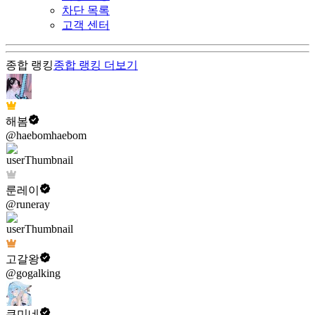
차단 목록
고객 센터
종합 랭킹
종합 랭킹
더보기
해봄
@haebomhaebom
룬레이
@runeray
고갈왕
@gogalking
쿠미네