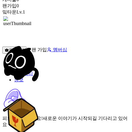
팬가입
0
밐타운
Lv.1
팬 가입
멤버십
원픽선택
밐타운
피드
커뮤니티
정보
피드가 비어있어요!
새로운 이야기가 시작되길 기다리고 있어
요 🌟