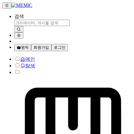
검색
원픽
회원가입
로그인
메인
탐색