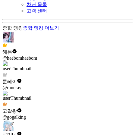
차단 목록
고객 센터
종합 랭킹
종합 랭킹
더보기
해봄
@haebomhaebom
룬레이
@runeray
고갈왕
@gogalking
쿠미네