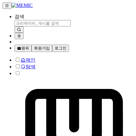
검색
원픽
회원가입
로그인
메인
탐색