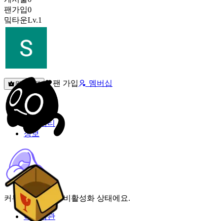
팬가입
0
밐타운
Lv.1
팬 가입
멤버십
원픽선택
밐타운
피드
커뮤니티
정보
커뮤니티 기능이 비활성화 상태에요.
이용약관