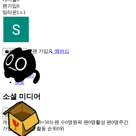
팬가입
0
밐타운
Lv.1
팬 가입
멤버십
원픽선택
밐타운
피드
커뮤니티
정보
소셜 미디어
미밐 공유
개설
2025.03.22 (D+503)
팬 수
0명
원픽 팬
0명
활성 팬
0명
주간
가입 팬
0명
주간 활동 순위
0위