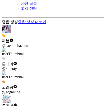
차단 목록
고객 센터
종합 랭킹
종합 랭킹
더보기
해봄
@haebomhaebom
룬레이
@runeray
고갈왕
@gogalking
쿠미네