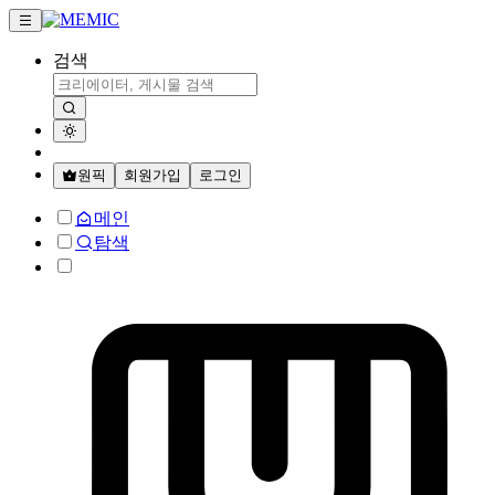
검색
원픽
회원가입
로그인
메인
탐색