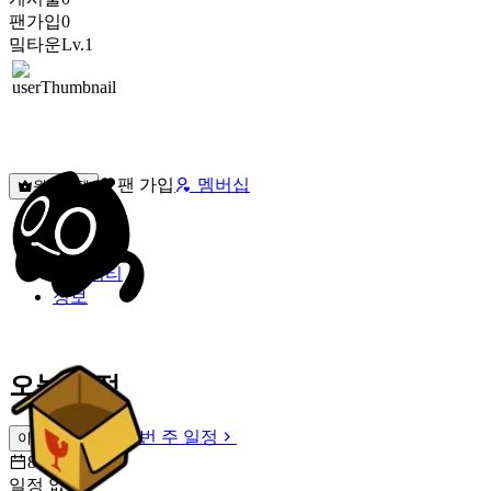
팬가입
0
밐타운
Lv.1
팬 가입
멤버십
원픽선택
밐타운
피드
커뮤니티
정보
오늘 일정
이번 주 일정
이번 주 일정
8월 8일 [토]
일정 없음