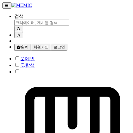
검색
원픽
회원가입
로그인
메인
탐색