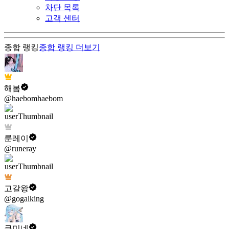
차단 목록
고객 센터
종합 랭킹
종합 랭킹
더보기
해봄
@haebomhaebom
룬레이
@runeray
고갈왕
@gogalking
쿠미네