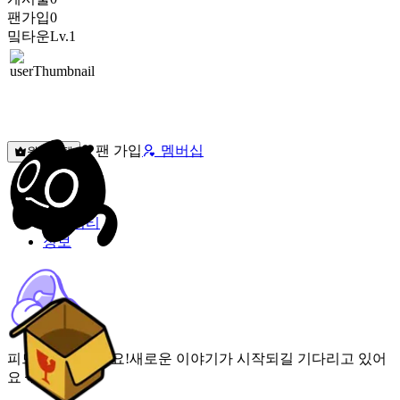
팬가입
0
밐타운
Lv.1
팬 가입
멤버십
원픽선택
밐타운
피드
커뮤니티
정보
피드가 비어있어요!
새로운 이야기가 시작되길 기다리고 있어
요 🌟