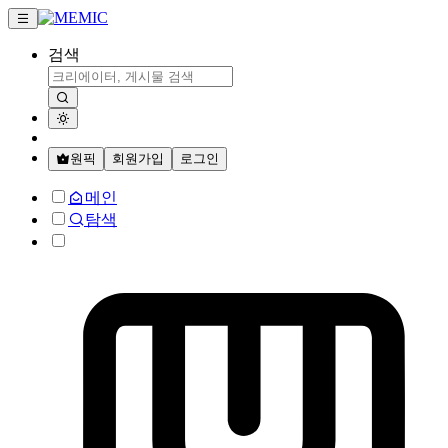
검색
원픽
회원가입
로그인
메인
탐색