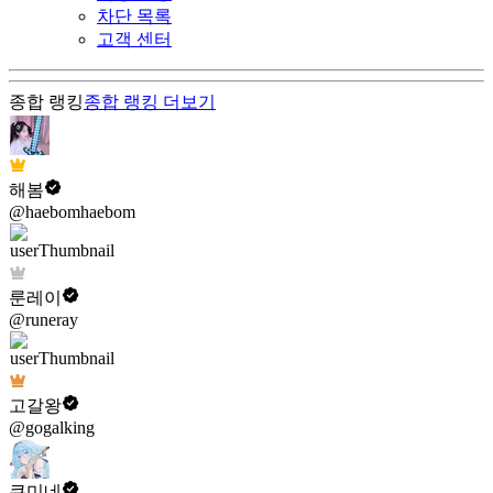
차단 목록
고객 센터
종합 랭킹
종합 랭킹
더보기
해봄
@haebomhaebom
룬레이
@runeray
고갈왕
@gogalking
쿠미네