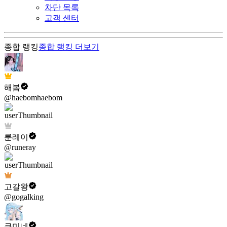
차단 목록
고객 센터
종합 랭킹
종합 랭킹
더보기
해봄
@haebomhaebom
룬레이
@runeray
고갈왕
@gogalking
쿠미네