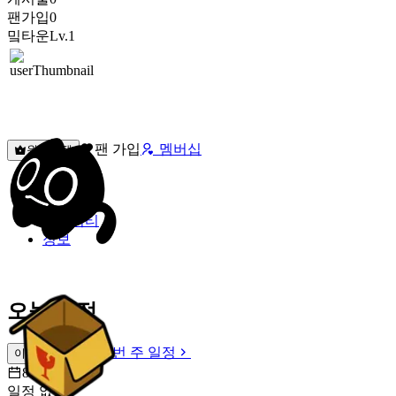
팬가입
0
밐타운
Lv.1
팬 가입
멤버십
원픽선택
밐타운
피드
커뮤니티
정보
오늘 일정
이번 주 일정
이번 주 일정
8월 8일 [토]
일정 없음