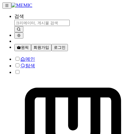
검색
원픽
회원가입
로그인
메인
탐색